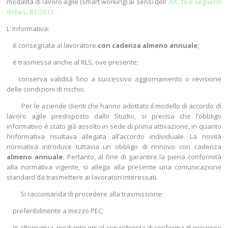
modalità di lavoro agile (smart working) ai sensi dell’
Art. 18 e seguenti
della L. 81/2017
.
L’ informativa:
­ è consegnata al lavoratore
con cadenza almeno annuale
;
­ è trasmessa anche al RLS, ove presente;
­ conserva validità fino a successivo aggiornamento o revisione
delle condizioni di rischio.
Per le aziende clienti che hanno adottato il modello di accordo di
lavoro agile predisposto dallo Studio, si precisa che l’obbligo
informativo è stato già assolto in sede di prima attivazione, in quanto
l’informativa risultava allegata all’accordo individuale. La novità
normativa introduce tuttavia un obbligo di rinnovo con cadenza
almeno annuale.
Pertanto, al fine di garantire la piena conformità
alla normativa vigente, si allega alla presente una comunicazione
standard da trasmettere ai lavoratori interessati.
Si raccomanda di procedere alla trasmissione:
­ preferibilmente a mezzo PEC;
­ in alternativa, mediante email con richiesta di conferma di ricezione