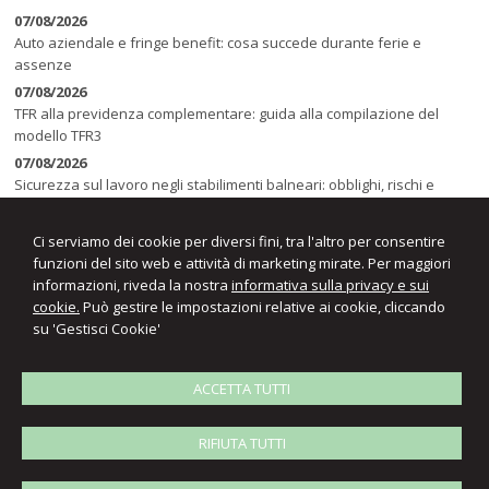
07/08/2026
Auto aziendale e fringe benefit: cosa succede durante ferie e
assenze
07/08/2026
TFR alla previdenza complementare: guida alla compilazione del
modello TFR3
07/08/2026
Sicurezza sul lavoro negli stabilimenti balneari: obblighi, rischi e
sanzioni
Ci serviamo dei cookie per diversi fini, tra l'altro per consentire
funzioni del sito web e attività di marketing mirate. Per maggiori
informazioni, riveda la nostra
informativa sulla privacy e sui
cookie.
Può gestire le impostazioni relative ai cookie, cliccando
su 'Gestisci Cookie'
ACCETTA TUTTI
S
tudio Associato
Gianluca e Pier Paolo Colombo
Consulenti del lavoro
RIFIUTA TUTTI