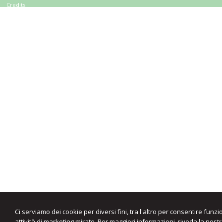
Credits
Ci serviamo dei cookie per diversi fini, tra l'altro per consentire funzi
attività di marketing mirate. Per maggiori informazioni, riveda la nost