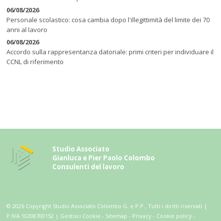
06/08/2026
Personale scolastico: cosa cambia dopo l'illegittimità del limite dei 70
anni al lavoro
06/08/2026
Accordo sulla rappresentanza datoriale: primi criteri per individuare il
CCNL di riferimento
S
tudio Associato
Gianluca e Pier Paolo Colombo
Consulenti del lavoro
© 2026 Copyright Studio Associato Colombo G. e P.P.. Tutti i diritti riservati |
P.IVA 10208700152 |
Gestisci Cookie
-
Sitemap
-
Privacy
-
Cookie policy
-