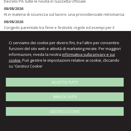
Decreto PA: tutte le novità in Gazzetta Ufficiale
08/08/2026
AI in materia di sicurezza sul lavoro: una provvidenziale retromarcia
08/08/2026
Congedo parentale tra ferie e festività: regole ed esempi per il
computo dei giorni
Ci serviamo dei cookie per diversi fini, tra l'altro per consentire
funzioni del sito web e attività di marketing mirate. Per maggiori
informazioni, riveda la nostra
informativa sulla privacy e sui
cookie.
Può gestire le impostazioni relative ai cookie, cliccando
su 'Gestisci Cookie'
ACCETTA TUTTI
S
tudio Associato
Gianluca e Pier Paolo Colombo
Consulenti del lavoro
RIFIUTA TUTTI
GESTISCI COOKIE
© 2026 Copyright Studio Associato Colombo G. e P.P.. Tutti i diritti riservati |
P.IVA 10208700152 |
Gestisci Cookie
-
Sitemap
-
Privacy
-
Cookie policy
-
Credits