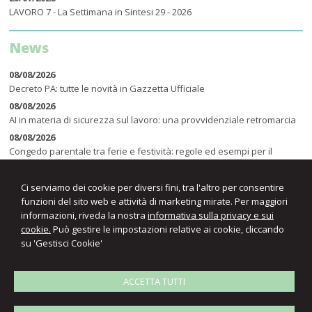
LAVORO 7 - La Settimana in Sintesi 29 - 2026
News
08/08/2026
Decreto PA: tutte le novità in Gazzetta Ufficiale
08/08/2026
AI in materia di sicurezza sul lavoro: una provvidenziale retromarcia
08/08/2026
Congedo parentale tra ferie e festività: regole ed esempi per il
computo dei giorni
Ci serviamo dei cookie per diversi fini, tra l'altro per consentire
funzioni del sito web e attività di marketing mirate. Per maggiori
informazioni, riveda la nostra
informativa sulla privacy e sui
cookie.
Può gestire le impostazioni relative ai cookie, cliccando
su 'Gestisci Cookie'
ACCETTA TUTTI
S
tudio Associato
Gianluca e Pier Paolo Colombo