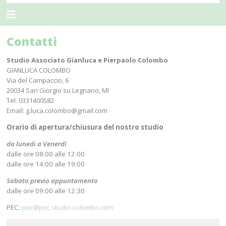
Contatti
Studio Associato Gianluca e Pierpaolo Colombo
GIANLUCA COLOMBO
Via del Campaccio, 6
20034
San Giorgio su Legnano
,
MI
Tel:
0331400582
Email:
g.luca.colombo@gmail.com
Orario di apertura/chiusura del nostro studio
da lunedi a Venerdì
dalle ore 08:00 alle 12:00
dalle ore 14:00 alle 19:00
Sabato previo appuntamento
dalle ore 09:00 alle 12:30
PEC:
pec@pec.studio-colombo.com