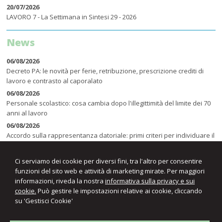
20/07/2026
LAVORO 7 - La Settimana in Sintesi 29 - 2026
News
06/08/2026
Decreto PA: le novità per ferie, retribuzione, prescrizione crediti di
lavoro e contrasto al caporalato
06/08/2026
Personale scolastico: cosa cambia dopo l'illegittimità del limite dei 70
anni al lavoro
06/08/2026
Accordo sulla rappresentanza datoriale: primi criteri per individuare il
CCNL di riferimento
Ci serviamo dei cookie per diversi fini, tra l'altro per consentire
funzioni del sito web e attività di marketing mirate. Per maggiori
informazioni, riveda la nostra
informativa sulla privacy e sui
cookie.
Può gestire le impostazioni relative ai cookie, cliccando
su 'Gestisci Cookie'