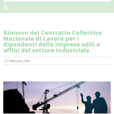
Rinnovo del Contratto Collettivo
Nazionale di Lavoro per i
dipendenti delle imprese edili e
affini del settore industriale
27 febbraio 2025