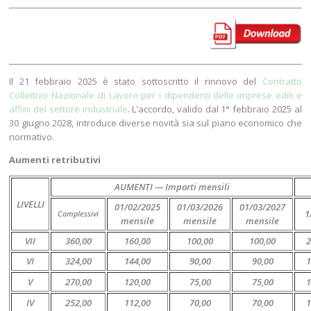
Il 21 febbraio 2025 è stato sottoscritto il rinnovo del
Contratto
Collettivo Nazionale di Lavoro per i dipendenti delle imprese edili e
affini del settore industriale
. L'accordo, valido dal 1° febbraio 2025 al
30 giugno 2028, introduce diverse novità sia sul piano economico che
normativo.
Aumenti retributivi
AUMENTI — Importi mensili
LIVELLI
01/02/2025
01/03/2026
01/03/2027
1
Complessivi
mensile
mensile
mensile
VII
360,00
160,00
100,00
100,00
2
VI
324,00
144,00
90,00
90,00
1
V
270,00
120,00
75,00
75,00
1
IV
252,00
112,00
70,00
70,00
1