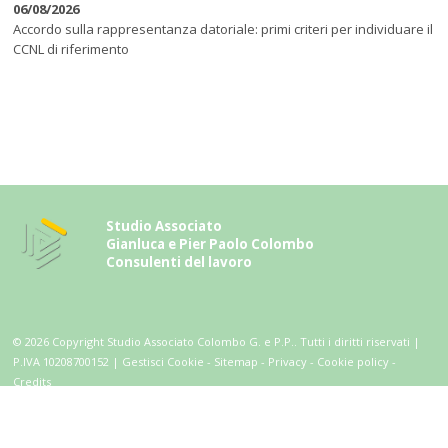
06/08/2026
Accordo sulla rappresentanza datoriale: primi criteri per individuare il
CCNL di riferimento
S
tudio Associato
Gianluca e Pier Paolo Colombo
Consulenti del lavoro
© 2026 Copyright Studio Associato Colombo G. e P.P.. Tutti i diritti riservati |
P.IVA 10208700152 |
Gestisci Cookie
-
Sitemap
-
Privacy
-
Cookie policy
-
Credits