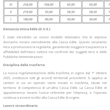
III
234,00
104,00
65,00
65,00
1
Il
210,60
93,60
58,50
58,50
1
I
180,00
80,00
50,00
50,00
1
Denuncia Unica Edile (D.U.E.)
È stato introdotto un nuovo modello telematico che le imprese
dovranno inviare mensilmente alla Cassa Edile. Questo strumento
mira a promuovere la regolarità, garantendo maggiore trasparenza e
affidabilità dell'intero settore nei confronti dei soggetti terzi e delle
Pubbliche Amministrazioni.
Disciplina della trasferta
La nuova regolamentazione della trasferta, in vigore dal 1° ottobre
2025, sostituisce tutti gli accordi territoriali precedenti. Si applica ai
cantieri in cui un operaio viene inviato in trasferta, situati nel
territorio di competenza di un'altra Cassa Edile. La Cassa Edile di
appartenenza rimane l'unica referente per l'impresa, e l'operaio
continua a essere iscritto alla Cassa Edile di origine.
Lavoro straordinario